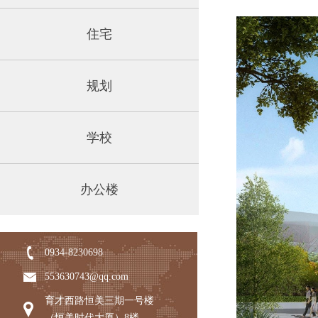
住宅
规划
学校
办公楼
0934-8230698
553630743@qq.com
育才西路恒美三期一号楼
（恒美时代大厦）8楼